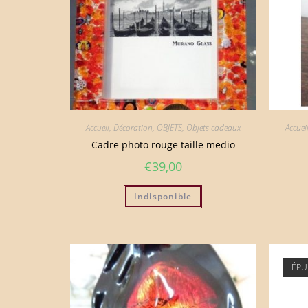
Accueil
,
Décoration
,
OBJETS
,
Objets cadeaux
Accuei
Cadre photo rouge taille medio
€
39,00
Indisponible
ÉPU