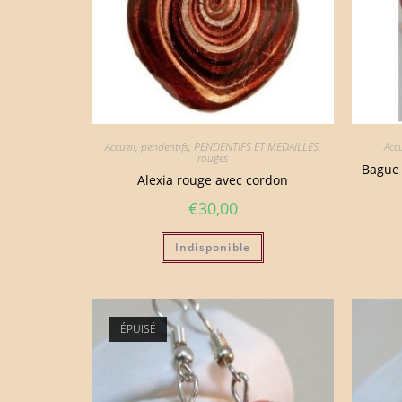
Accueil
,
pendentifs
,
PENDENTIFS ET MEDAILLES
,
Accu
rouges
Bague 
Alexia rouge avec cordon
€
30,00
Indisponible
ÉPUISÉ