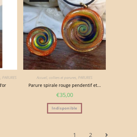
s
,
PARURES
Accueil
,
colliers et parures
,
PARURES
’or
Parure spirale rouge pendentif et...
€
35,00
Indisponible
1
2