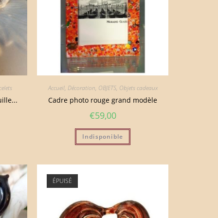
elets
Accueil
,
Décoration
,
OBJETS
,
Objets cadeaux
lle...
Cadre photo rouge grand modèle
€
59,00
Indisponible
ÉPUISÉ