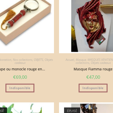
coration
,
Nos collections
,
OBJETS
,
Objets
Accueil
,
Masque
,
MASQUES VENITIEN
cadeaux
collections
,
Objets cadeaux
upe ou monocle rouge en...
Masque Fiamma rouge
€
69,00
€
47,00
Indisponible
Indisponible
ISÉ
ÉPUISÉ