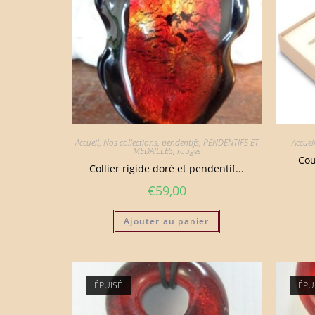
Accueil
,
Nos collections
,
pendentifs
,
PENDENTIFS ET
Accuei
MEDAILLES
,
rouges
Cou
Collier rigide doré et pendentif...
€
59,00
Ajouter au panier
ÉPUISÉ
ÉPU