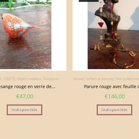
il
,
OBJETS
,
Objets cadeaux
,
Sculpture
Accueil
,
colliers et parures
,
Nos collection
sange rouge en verre de...
Parure rouge avec feuille d
€
47,00
€
146,00
Indisponible
Indisponible