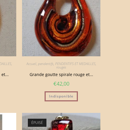
DAILLES
,
Accueil
,
pendentifs
,
PENDENTIFS ET MEDAILLES
,
rouges
et...
Grande goutte spirale rouge et...
€
42,00
Indisponible
ÉPUISÉ