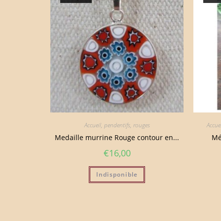
Accueil
,
pendentifs
,
rouges
Accue
Medaille murrine Rouge contour en...
Mé
€
16,00
Indisponible