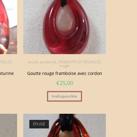
DAILLES
,
Accueil
,
pendentifs
,
PENDENTIFS ET MEDAILLES
,
rouges
nturine
Goutte rouge framboise avec cordon
€
25,00
Indisponible
ÉPUISÉ