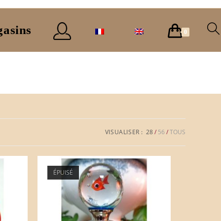
asins
0
VISUALISER :
28
56
TOUS
ÉPUISÉ