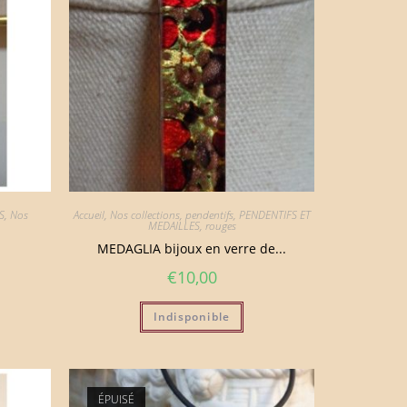
S
,
Nos
Accueil
,
Nos collections
,
pendentifs
,
PENDENTIFS ET
MEDAILLES
,
rouges
MEDAGLIA bijoux en verre de...
€
10,00
Indisponible
ÉPUISÉ