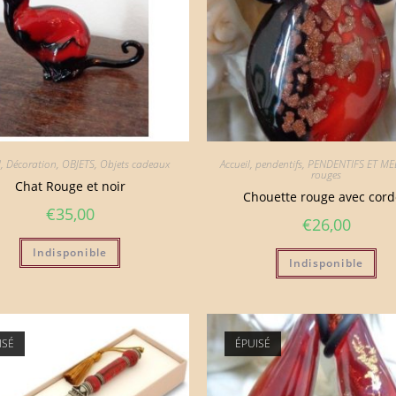
l
,
Décoration
,
OBJETS
,
Objets cadeaux
Accueil
,
pendentifs
,
PENDENTIFS ET ME
rouges
Chat Rouge et noir
Chouette rouge avec cor
€
35,00
€
26,00
Indisponible
Indisponible
ISÉ
ÉPUISÉ