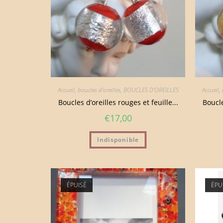
Accueil
,
boucles d'oreilles
,
BOUCLES D'OREILLES
Accueil
,
Boucles d’oreilles rouges et feuille...
Boucle
€
17,00
Indisponible
ÉPUISÉ
ÉPU