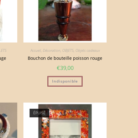
LETS
Accueil
,
Décoration
,
OBJETS
,
Objets cadeaux
uge
Bouchon de bouteille poisson rouge
€
39,00
Indisponible
ÉPUISÉ