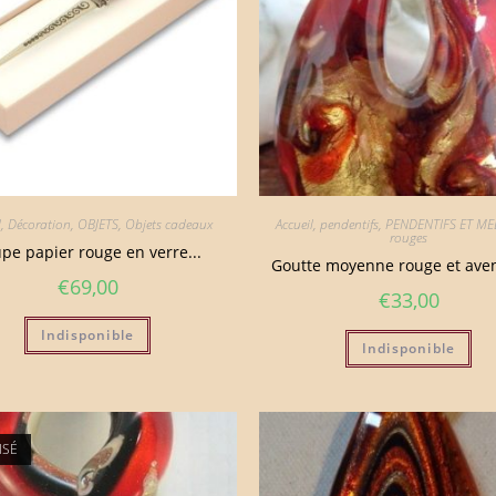
l
,
Décoration
,
OBJETS
,
Objets cadeaux
Accueil
,
pendentifs
,
PENDENTIFS ET ME
rouges
pe papier rouge en verre...
Goutte moyenne rouge et ave
€
69,00
€
33,00
Indisponible
Indisponible
ISÉ