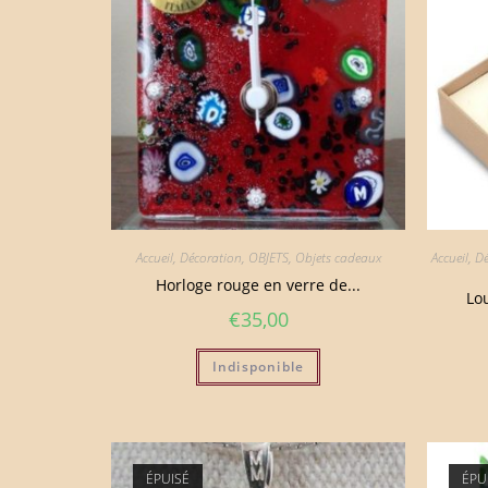
Accueil
,
Décoration
,
OBJETS
,
Objets cadeaux
Accueil
,
Dé
Horloge rouge en verre de...
Lo
€
35,00
Indisponible
ÉPUISÉ
ÉPU