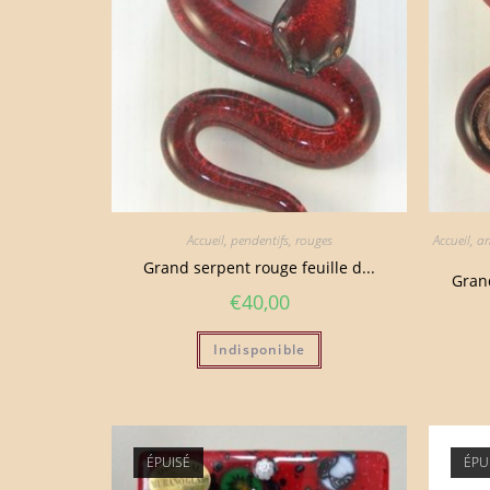
Accueil
,
pendentifs
,
rouges
Accueil
,
am
Grand serpent rouge feuille d...
Grand
€
40,00
Indisponible
ÉPUISÉ
ÉPU