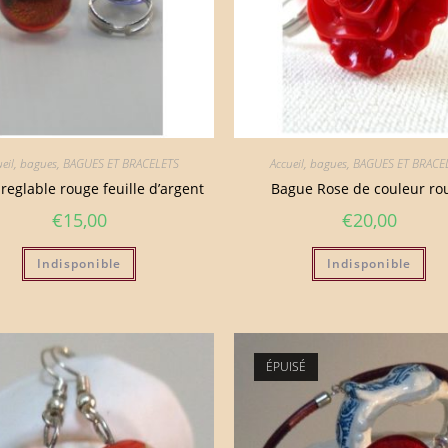
eil
,
bagues
,
BAGUES ET BRACELETS
Accueil
,
bagues
,
BAGUES ET BRACE
reglable rouge feuille d’argent
Bague Rose de couleur ro
€
15,00
€
20,00
Indisponible
Indisponible
ÉPUISÉ