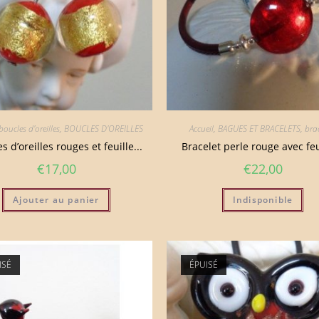
boucles d'oreilles
,
BOUCLES D'OREILLES
Accueil
,
BAGUES ET BRACELETS
,
brac
s d’oreilles rouges et feuille...
Bracelet perle rouge avec feui
€
17,00
€
22,00
Ajouter au panier
Indisponible
ISÉ
ÉPUISÉ