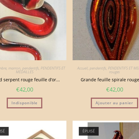
bre, marron
,
pendentifs
,
PENDENTIFS ET
Accueil
,
pendentifs
,
PENDENTIFS ET ME
MEDAILLES
rouges
 serpent rouge feuille d’or...
Grande feuille spirale rouge 
€
42,00
€
42,00
Indisponible
Ajouter au panier
ISÉ
ÉPUISÉ