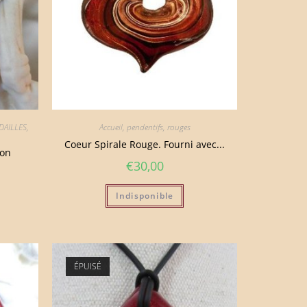
DAILLES
,
Accueil
,
pendentifs
,
rouges
Coeur Spirale Rouge. Fourni avec...
don
€
30,00
Indisponible
ÉPUISÉ