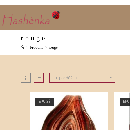
Skip
to
content
rouge
>
Produits
>
rouge
Tri par défaut
ÉPUISÉ
ÉPU