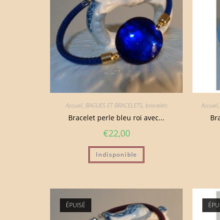
Accueil
,
BAGUES ET BRACELETS
,
bracelets
Accueil
Bracelet perle bleu roi avec...
Bra
€
22,00
Indisponible
ÉPUISÉ
ÉPU