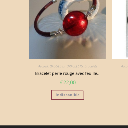
Accueil
,
BAGUES ET BRACELETS
,
bracelets
Accue
Bracelet perle rouge avec feuille...
€
22,00
Indisponible