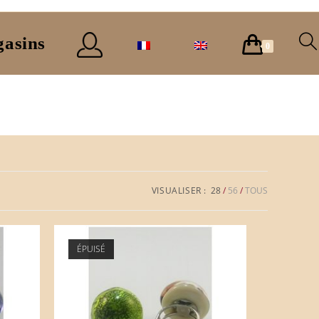
asins
0
VISUALISER :
28
56
TOUS
ÉPUISÉ