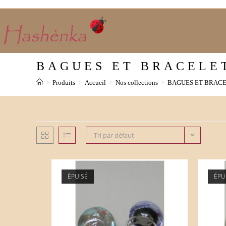
Skip
to
content
BAGUES ET BRACELE
>
Produits
>
Accueil
>
Nos collections
>
BAGUES ET BRAC
Tri par défaut
ÉPUISÉ
ÉPU