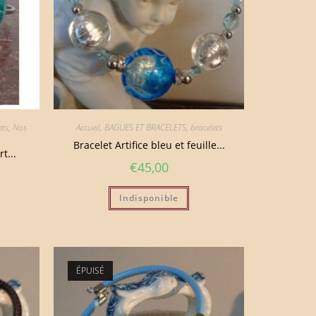
ets
,
Nos
Accueil
,
BAGUES ET BRACELETS
,
bracelets
Bracelet Artifice bleu et feuille...
t...
€
45,00
Indisponible
ÉPUISÉ