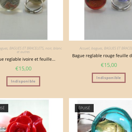
agues
,
BAGUES ET BRACELETS
,
noir, blanc
Accueil
,
bagues
,
BAGUES ET BRACE
et autres
Bague reglable rouge feuille d
e reglable ivoire et feuille...
€
15,00
€
15,00
Indisponible
Indisponible
ISÉ
ÉPUISÉ