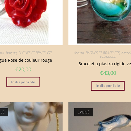
eil
,
bagues
,
BAGUES ET BRACELETS
Accueil
,
BAGUES ET BRACELETS
,
bracel
collections
gue Rose de couleur rouge
Bracelet a piastra rigide ver
€
20,00
€
43,00
Indisponible
Indisponible
ISÉ
ÉPUISÉ