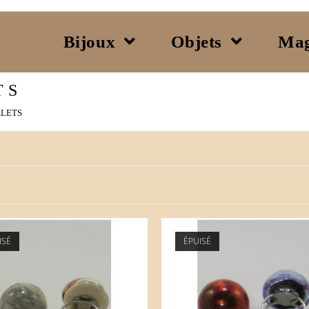
Bijoux
Objets
Mag
TS
ELETS
ISÉ
ÉPUISÉ