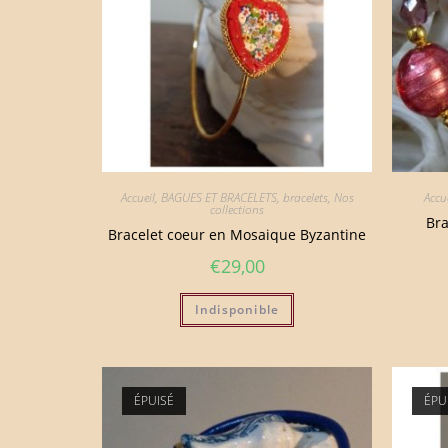
Accueil
,
BAGUES ET BRACELETS
,
bracelets
,
Nos
Accue
collections
Bra
Bracelet coeur en Mosaique Byzantine
€
29,00
Indisponible
ÉPUISÉ
ÉPU