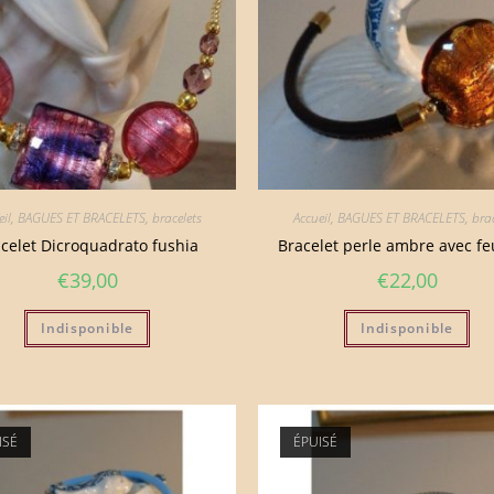
il
,
BAGUES ET BRACELETS
,
bracelets
Accueil
,
BAGUES ET BRACELETS
,
brac
celet Dicroquadrato fushia
Bracelet perle ambre avec feui
€
39,00
€
22,00
Indisponible
Indisponible
ISÉ
ÉPUISÉ