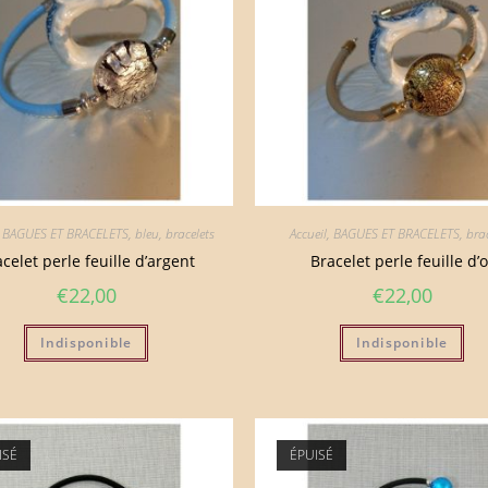
,
BAGUES ET BRACELETS
,
bleu
,
bracelets
Accueil
,
BAGUES ET BRACELETS
,
brac
celet perle feuille d’argent
Bracelet perle feuille d’o
€
22,00
€
22,00
Indisponible
Indisponible
ISÉ
ÉPUISÉ