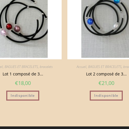
il
,
BAGUES ET BRACELETS
,
bracelets
Accueil
,
BAGUES ET BRACELETS
,
brac
Lot 1 composé de 3...
Lot 2 composé de 3...
€
18,00
€
21,00
Indisponible
Indisponible