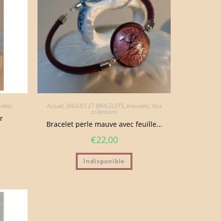
elets
Accueil
,
BAGUES ET BRACELETS
,
bracelets
,
Nos
collections
r
Bracelet perle mauve avec feuille...
€
22,00
Indisponible