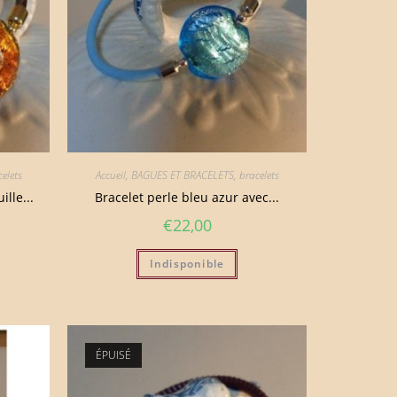
elets
Accueil
,
BAGUES ET BRACELETS
,
bracelets
lle...
Bracelet perle bleu azur avec...
€
22,00
Indisponible
ÉPUISÉ