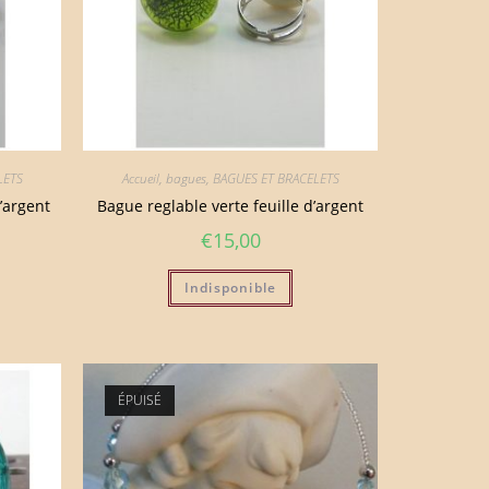
LETS
Accueil
,
bagues
,
BAGUES ET BRACELETS
’argent
Bague reglable verte feuille d’argent
€
15,00
Indisponible
ÉPUISÉ