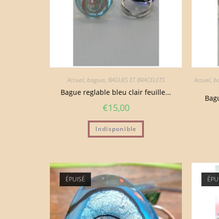
Accueil
,
bagues
,
BAGUES ET BRACELETS
Accueil
,
b
Bague reglable bleu clair feuille...
Bagu
€
15,00
Indisponible
ÉPUISÉ
ÉPU