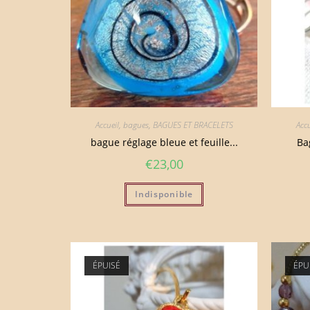
Accueil
,
bagues
,
BAGUES ET BRACELETS
Accu
bague réglage bleue et feuille...
Ba
€
23,00
Indisponible
ÉPUISÉ
ÉPU