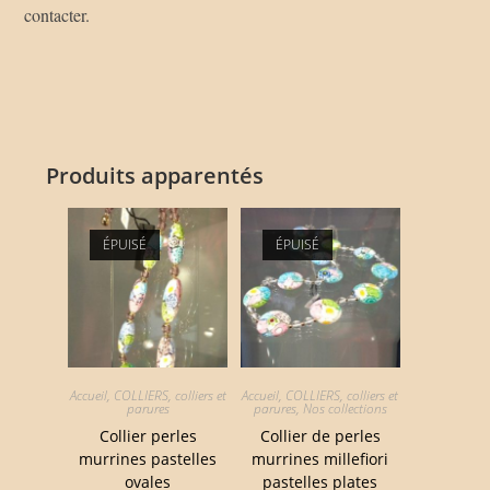
contacter.
Produits apparentés
ÉPUISÉ
ÉPUISÉ
Accueil
,
COLLIERS
,
colliers et
Accueil
,
COLLIERS
,
colliers et
parures
parures
,
Nos collections
Collier perles
Collier de perles
murrines pastelles
murrines millefiori
ovales
pastelles plates