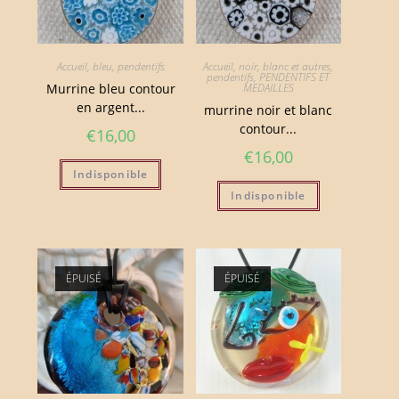
Accueil
,
bleu
,
pendentifs
Accueil
,
noir, blanc et autres
,
pendentifs
,
PENDENTIFS ET
Murrine bleu contour
MEDAILLES
en argent...
murrine noir et blanc
contour...
€
16,00
€
16,00
Indisponible
Indisponible
ÉPUISÉ
ÉPUISÉ