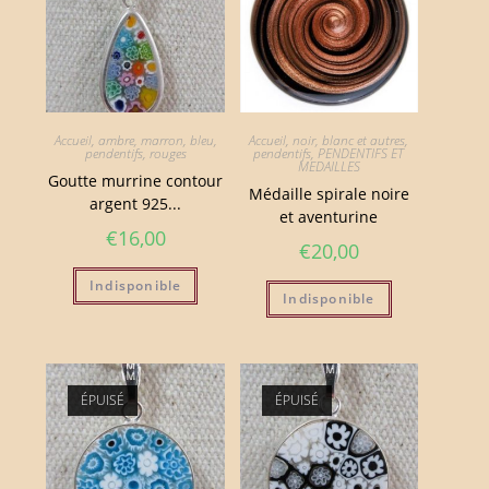
Accueil
,
ambre, marron
,
bleu
,
Accueil
,
noir, blanc et autres
,
pendentifs
,
rouges
pendentifs
,
PENDENTIFS ET
MEDAILLES
Goutte murrine contour
Médaille spirale noire
argent 925...
et aventurine
€
16,00
€
20,00
Indisponible
Indisponible
ÉPUISÉ
ÉPUISÉ