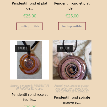
Pendentif rond et plat
Pendentif rond et plat
de...
de...
€
25,00
€
25,00
Indisponible
Indisponible
ÉPUISÉ
ÉPUISÉ
Accueil
,
pendentifs
,
PENDENTIFS
Accueil
,
noir, blanc et autres
,
ET MEDAILLES
,
rouges
Nos collections
,
pendentifs
,
PENDENTIFS ET MEDAILLES
Pendentif rond rose et
Pendentif rond spirale
feuille...
mauve et...
€
38,00