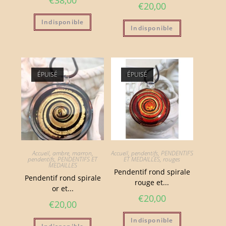
€
20,00
Indisponible
Indisponible
ÉPUISÉ
ÉPUISÉ
Accueil
,
ambre, marron
,
Accueil
,
pendentifs
,
PENDENTIFS
pendentifs
,
PENDENTIFS ET
ET MEDAILLES
,
rouges
MEDAILLES
Pendentif rond spirale
Pendentif rond spirale
rouge et...
or et...
€
20,00
€
20,00
Indisponible