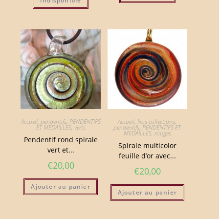
Indisponible
Accueil
,
pendentifs
,
PENDENTIFS
Accueil
,
Nos collections
,
ET MEDAILLES
,
verts
pendentifs
,
PENDENTIFS ET
MEDAILLES
,
rouges
Pendentif rond spirale
Spirale multicolor
vert et...
feuille d’or avec...
€
20,00
€
20,00
Ajouter au panier
Ajouter au panier