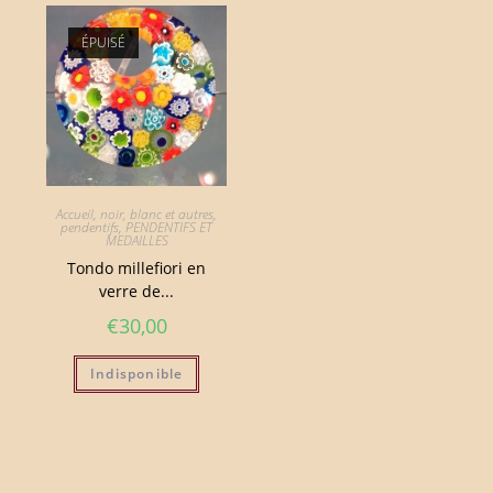
ÉPUISÉ
Accueil
,
noir, blanc et autres
,
pendentifs
,
PENDENTIFS ET
MEDAILLES
Tondo millefiori en
verre de...
€
30,00
Indisponible