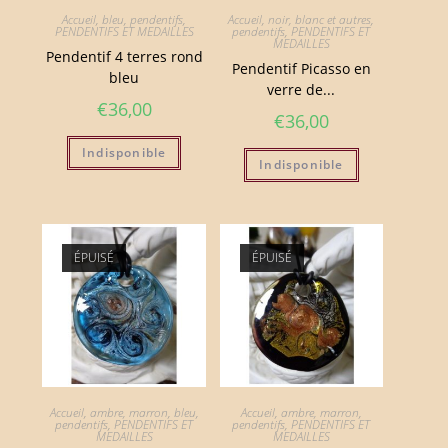
Accueil
,
bleu
,
pendentifs
,
Accueil
,
noir, blanc et autres
,
PENDENTIFS ET MEDAILLES
pendentifs
,
PENDENTIFS ET
MEDAILLES
Pendentif 4 terres rond
Pendentif Picasso en
bleu
verre de...
€
36,00
€
36,00
Indisponible
Indisponible
ÉPUISÉ
ÉPUISÉ
Accueil
,
ambre, marron
,
bleu
,
Accueil
,
ambre, marron
,
pendentifs
,
PENDENTIFS ET
pendentifs
,
PENDENTIFS ET
MEDAILLES
MEDAILLES