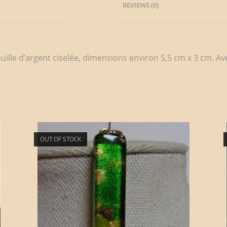
DESCRIPTION
REVIEWS (0)
ille d’argent ciselée, dimensions environ 5,5 cm x 3 cm. Av
OUT OF STOCK