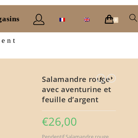
asins
0
gent
Salamandre rouge
avec aventurine et
feuille d’argent
€
26,00
Pendentif Salamandre rouge