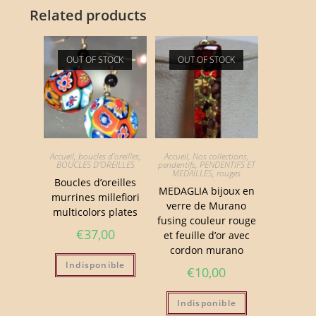
Related products
OUT OF STOCK
OUT OF STOCK
Accueil
,
boucles d'oreilles
,
Accueil
,
Nos collections
,
BOUCLES D'OREILLES
pendentifs
,
PENDENTIFS ET
MEDAILLES
,
rouges
Boucles d’oreilles
MEDAGLIA bijoux en
murrines millefiori
verre de Murano
multicolors plates
fusing couleur rouge
€
37,00
et feuille d’or avec
cordon murano
Indisponible
€
10,00
Indisponible