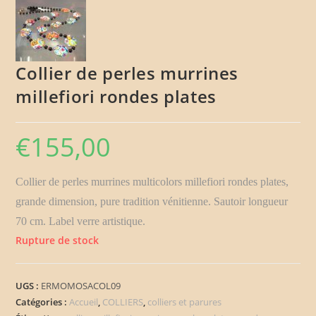
Collier de perles murrines
millefiori rondes plates
€
155,00
Collier de perles murrines multicolors millefiori rondes plates,
grande dimension
, pure tradition vénitienne.
Sautoir
longueur
70 cm. Label verre artistique.
Rupture de stock
UGS :
ERMOMOSACOL09
Catégories :
Accueil
,
COLLIERS
,
colliers et parures