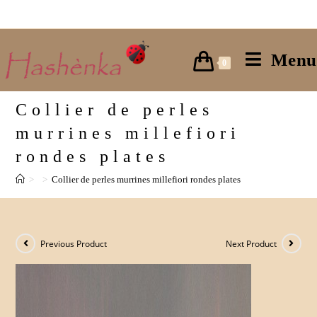
Skip
to
content
Menu
0
Collier de perles
murrines millefiori
rondes plates
>
>
Collier de perles murrines millefiori rondes plates
Previous Product
Next Product