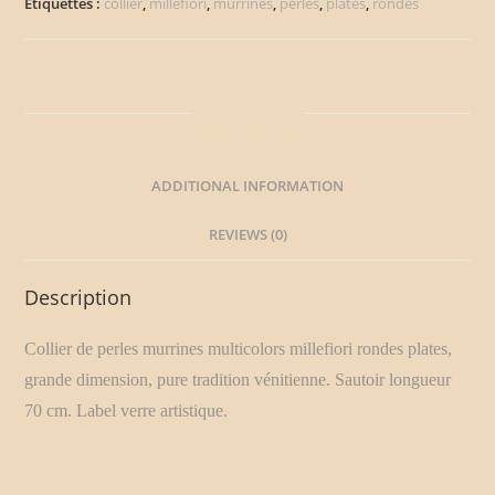
Étiquettes :
collier
,
millefiori
,
murrines
,
perles
,
plates
,
rondes
DESCRIPTION
ADDITIONAL INFORMATION
REVIEWS (0)
Description
Collier de perles murrines multicolors millefiori rondes plates,
grande dimension
, pure tradition vénitienne.
Sautoir
longueur
70 cm. Label verre artistique.