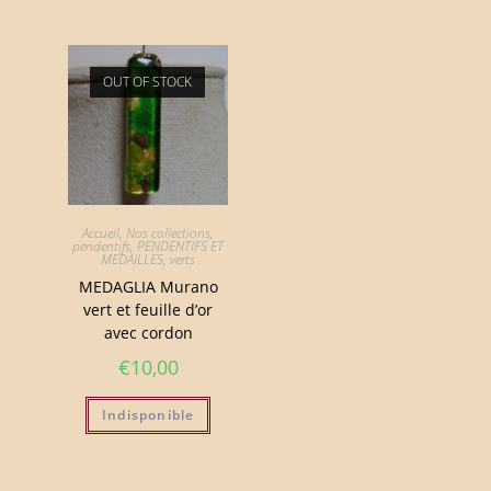
OUT OF STOCK
Accueil
,
Nos collections
,
pendentifs
,
PENDENTIFS ET
MEDAILLES
,
verts
MEDAGLIA Murano
vert et feuille d’or
avec cordon
€
10,00
Indisponible